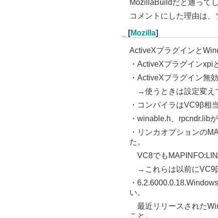
MozillaBuildだと通っ
コメントにした理由は、ソー
_
[
Mozilla
]
ActiveXプラグインとWi
・ActiveXプラグイン
・ActiveXプラグイン
→使うときは設定変えて
・コンパイラはVC9β相当
・winable.h、rpcndr.
・リンカオプションのMAPI
た。
VC8でもMAPINFO:L
→これらは以前にVC9β
・6.2.6000.0.18.Wind
い。
最近リリースされたWindows S
こと。