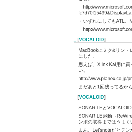
http://www.microsoft.co
fc7d70f15439&DisplayL
・いずれにしてもATL、M
http://www.microsoft.c
_
[
VOCALOID
]
MacBookにミク&リン・
にした。
思えば、Xlink Kai用
い。
http://www.planex.co.jp/
まだあと1回残ってるか
_
[
VOCALOID
]
SONAR LEとVOCALO
SONAR LE起動→ReW
ンポの取得まではうまく
まあ、Let'snote