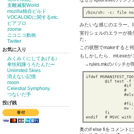
支離滅裂World
mozilla独自ビルド
/bin/sh: -c: file no
VOCALOIDに関するetc.
ピアプロ
みたいな感じのエラー。l
zoome
実行シェルのエラーが発生し
ニコニコ動画
た。
Twitter
この状態でmakeする
お気に入り
もしかしたら、mt.ex
みくみくにしてあげる♪
→rules.mkのパッチが
卑怯戦隊うろたんだー
Unlimited Skies
消えない記憶
ifdef MSMANIFEST_TOO
	@if test -f
moon
		#i
Celestial Symphony
つないだ手
		#el
投げ銭
		#fi
		mv
	fi
endif	# MSVC wi
奥のif else fiをコ