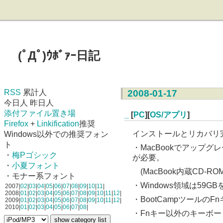
(ﾟДﾟ)ｳﾎﾞｧｰ日記
RSS
累計人
2008-01-17
今日人 昨日人
添付ファイル置き場
_
[
PC
][
OS/アプリ
]
Firefox
+
Linkification
推奨
インストールとリカバリ完了
Windows以外での推奨フォン
ト
・MacBookでアップグ
・
梅Pゴシック
が必要。
・
小夏フォント
(MacBook内蔵CD
・モナー系フォント
・Windows領域は59
2007|
02
|
03
|
04
|
05
|
06
|
07
|
08
|
09
|
10
|
11
|
2008|
01
|
02
|
03
|
04
|
05
|
06
|
07
|
08
|
09
|
10
|
11
|
12
|
・BootCampツール
2009|
01
|
02
|
03
|
04
|
05
|
06
|
07
|
08
|
09
|
10
|
11
|
12
|
2010|
01
|
02
|
03
|
04
|
05
|
06
|
07
|
08
|
・Fnキー以外のキーボードの割