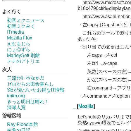
http://www.microsoft.co
b18c4790cffd&displayla
よく行く
http://www.asahi-net.or.
初音ミクニュース
・左capsはCapsLo
初音ミクみく
ITmedia
これらのツールで割り当
Mozilla Flux
あいいや。
えむもじら
・割り当ての変更はこん
にょ◎ずら
左caps→左ctrl
MarleySoft 別館
テテのアトリエ
左ctrl→左caps
友人
英数(スペースの左)→
三流ｻﾗﾘｰﾏｿなかだ
かな(スペースの右)→De
ゼロからの田舎暮らし
右command→アプ
SEが気づいたお得なIT情報
tmtm.org
・左commandと左op
きっと明日は晴れ！
_
[
Mozilla
]
深瀬人寛
管轄区域
Let'snoteのリカ
突然cygwin環境でビ
Ray Flood本館
祐希の日記
なぜかxpidl.exeの