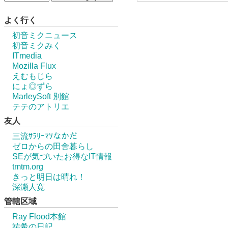
よく行く
初音ミクニュース
初音ミクみく
ITmedia
Mozilla Flux
えむもじら
にょ◎ずら
MarleySoft 別館
テテのアトリエ
友人
三流ｻﾗﾘｰﾏｿなかだ
ゼロからの田舎暮らし
SEが気づいたお得なIT情報
tmtm.org
きっと明日は晴れ！
深瀬人寛
管轄区域
Ray Flood本館
祐希の日記