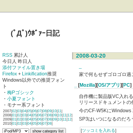
(ﾟДﾟ)ｳﾎﾞｧｰ日記
RSS
累計人
2008-03-20
今日人 昨日人
_
添付ファイル置き場
Firefox
+
Linkification
推奨
家で何もせずゴロゴロ過
Windows以外での推奨フォン
_
[
Mozilla
][
OS/アプリ
][
PC
]
ト
・
梅Pゴシック
自作機に製品版VC入れ
・
小夏フォント
リリースドキュメントの
・モナー系フォント
今のCF-W5KにWind
2007|
02
|
03
|
04
|
05
|
06
|
07
|
08
|
09
|
10
|
11
|
2008|
01
|
02
|
03
|
04
|
05
|
06
|
07
|
08
|
09
|
10
|
11
|
12
|
SP3はいつになるのだ
2009|
01
|
02
|
03
|
04
|
05
|
06
|
07
|
08
|
09
|
10
|
11
|
12
|
2010|
01
|
02
|
03
|
04
|
05
|
06
|
07
|
08
|
[
ツッコミを入れる
]