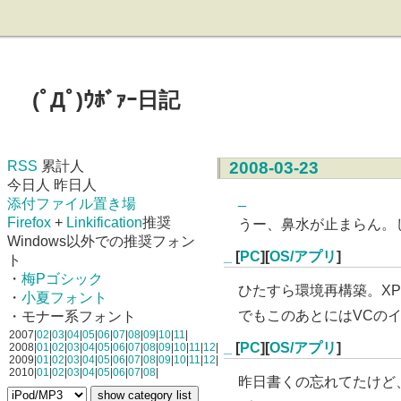
(ﾟДﾟ)ｳﾎﾞｧｰ日記
RSS
累計人
2008-03-23
今日人 昨日人
_
添付ファイル置き場
Firefox
+
Linkification
推奨
うー、鼻水が止まらん。
Windows以外での推奨フォン
_
[
PC
][
OS/アプリ
]
ト
・
梅Pゴシック
ひたすら環境再構築。X
・
小夏フォント
でもこのあとにはVCの
・モナー系フォント
2007|
02
|
03
|
04
|
05
|
06
|
07
|
08
|
09
|
10
|
11
|
_
[
PC
][
OS/アプリ
]
2008|
01
|
02
|
03
|
04
|
05
|
06
|
07
|
08
|
09
|
10
|
11
|
12
|
2009|
01
|
02
|
03
|
04
|
05
|
06
|
07
|
08
|
09
|
10
|
11
|
12
|
2010|
01
|
02
|
03
|
04
|
05
|
06
|
07
|
08
|
昨日書くの忘れてたけど、自作