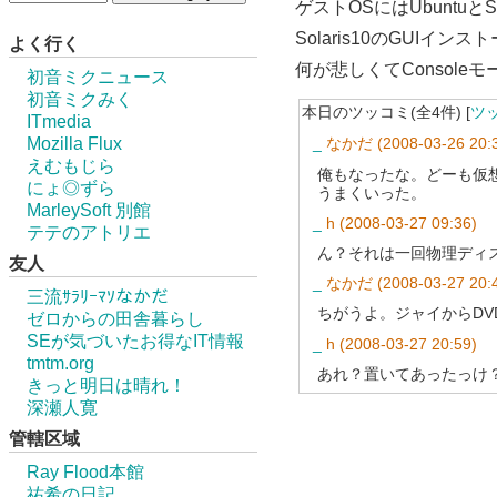
ゲストOSにはUbuntuとSol
Solaris10のGUI
よく行く
何が悲しくてConsol
初音ミクニュース
初音ミクみく
本日のツッコミ(全4件) [
ツ
ITmedia
Mozilla Flux
_
なかだ
(2008-03-26 20:
えむもじら
俺もなったな。どーも仮想
にょ◎ずら
うまくいった。
MarleySoft 別館
_
h
(2008-03-27 09:36)
テテのアトリエ
ん？それは一回物理ディ
友人
_
なかだ
(2008-03-27 20:
三流ｻﾗﾘｰﾏｿなかだ
ちがうよ。ジャイからDV
ゼロからの田舎暮らし
SEが気づいたお得なIT情報
_
h
(2008-03-27 20:59)
tmtm.org
あれ？置いてあったっけ？<
きっと明日は晴れ！
深瀬人寛
管轄区域
Ray Flood本館
祐希の日記