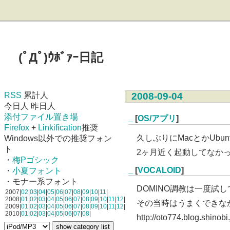
(ﾟДﾟ)ｳﾎﾞｧｰ日記
RSS
累計人
2008-09-04
今日人 昨日人
添付ファイル置き場
_
[
OS/アプリ
]
Firefox
+
Linkification
推奨
久しぶりにMacとかUbu
Windows以外での推奨フォン
ト
2ヶ月近く起動してなか
・
梅Pゴシック
_
[
VOCALOID
]
・
小夏フォント
・モナー系フォント
DOMINO調教は一度試
2007|
02
|
03
|
04
|
05
|
06
|
07
|
08
|
09
|
10
|
11
|
2008|
01
|
02
|
03
|
04
|
05
|
06
|
07
|
08
|
09
|
10
|
11
|
12
|
その当時はうまくできな
2009|
01
|
02
|
03
|
04
|
05
|
06
|
07
|
08
|
09
|
10
|
11
|
12
|
2010|
01
|
02
|
03
|
04
|
05
|
06
|
07
|
08
|
http://oto774.blog.shinobi