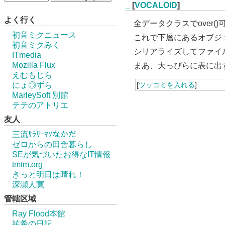
_
[
VOCALOID
]
よく行く
全データクラスでover
初音ミクニュース
これで下層にあるオブジェ
初音ミクみく
シリアライズしてファイ
ITmedia
Mozilla Flux
まあ、大っぴらに表に出
えむもじら
にょ◎ずら
[
ツッコミを入れる
]
MarleySoft 別館
テテのアトリエ
友人
三流ｻﾗﾘｰﾏｿなかだ
ゼロからの田舎暮らし
SEが気づいたお得なIT情報
tmtm.org
きっと明日は晴れ！
深瀬人寛
管轄区域
Ray Flood本館
祐希の日記