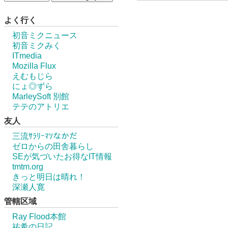
よく行く
初音ミクニュース
初音ミクみく
ITmedia
Mozilla Flux
えむもじら
にょ◎ずら
MarleySoft 別館
テテのアトリエ
友人
三流ｻﾗﾘｰﾏｿなかだ
ゼロからの田舎暮らし
SEが気づいたお得なIT情報
tmtm.org
きっと明日は晴れ！
深瀬人寛
管轄区域
Ray Flood本館
祐希の日記