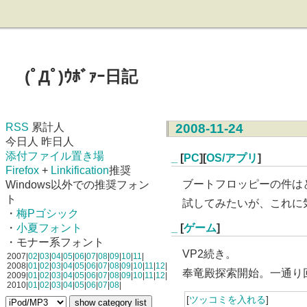
(ﾟДﾟ)ｳﾎﾞｧｰ日記
RSS
累計人
2008-11-24
今日人 昨日人
添付ファイル置き場
_
[
PC
][
OS/アプリ
]
Firefox
+
Linkification
推奨
ブートフロッピーの件は
Windows以外での推奨フォン
ト
試してみたいが、これに
・
梅Pゴシック
・
小夏フォント
_
[
ゲーム
]
・モナー系フォント
VP2続き。
2007|
02
|
03
|
04
|
05
|
06
|
07
|
08
|
09
|
10
|
11
|
2008|
01
|
02
|
03
|
04
|
05
|
06
|
07
|
08
|
09
|
10
|
11
|
12
|
奉竜殿探索開始。一通り
2009|
01
|
02
|
03
|
04
|
05
|
06
|
07
|
08
|
09
|
10
|
11
|
12
|
2010|
01
|
02
|
03
|
04
|
05
|
06
|
07
|
08
|
[
ツッコミを入れる
]