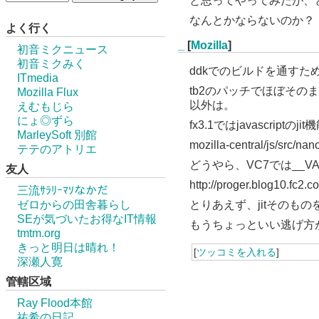
と思ってやってみたが、ど
なんとかならないのか？
よく行く
_
[
Mozilla
]
初音ミクニュース
初音ミクみく
ddkでのビルドを通すため、dir
ITmedia
tb2のパッチでほぼその
Mozilla Flux
以外は。
えむもじら
にょ◎ずら
fx3.1ではjavascri
MarleySoft 別館
mozilla-central/js/src
テテのアトリエ
どうやら、VC7では__V
友人
http://proger.blog10.fc2.c
三流ｻﾗﾘｰﾏｿなかだ
ゼロからの田舎暮らし
とりあえず、jitそのもの
SEが気づいたお得なIT情報
もうちょっといい逃げ方
tmtm.org
きっと明日は晴れ！
[
ツッコミを入れる
]
深瀬人寛
管轄区域
Ray Flood本館
祐希の日記