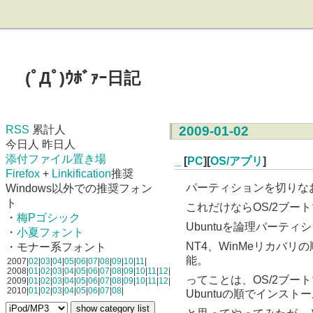
(ﾟДﾟ)ｳﾎﾞｧｰ日記
RSS
累計人
2009-01-02
今日人 昨日人
添付ファイル置き場
_
[
PC
][
OS/アプリ
]
Firefox
+
Linkification
推奨
パーティションを切りなお
Windows以外での推奨フォン
ト
これだけならOS/2ブー
・
梅Pゴシック
Ubuntuを論理パーティ
・
小夏フォント
NT4、WinMeリカバ
・モナー系フォント
能。
2007|
02
|
03
|
04
|
05
|
06
|
07
|
08
|
09
|
10
|
11
|
2008|
01
|
02
|
03
|
04
|
05
|
06
|
07
|
08
|
09
|
10
|
11
|
12
|
ってことは、OS/2ブート
2009|
01
|
02
|
03
|
04
|
05
|
06
|
07
|
08
|
09
|
10
|
11
|
12
|
2010|
01
|
02
|
03
|
04
|
05
|
06
|
07
|
08
|
Ubuntuの順でインス