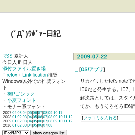
(ﾟДﾟ)ｳﾎﾞｧｰ日記
RSS
累計人
2009-07-22
今日人 昨日人
添付ファイル置き場
_
[
OS/アプリ
]
Firefox
+
Linkification
推奨
リカバリしたlet's not
Windows以外での推奨フォン
ト
IE6だと発生する。IE7
・
梅Pゴシック
解決策としては、スタイルシー
・
小夏フォント
てか、もうそろそろIE6
・モナー系フォント
2007|
02
|
03
|
04
|
05
|
06
|
07
|
08
|
09
|
10
|
11
|
2008|
01
|
02
|
03
|
04
|
05
|
06
|
07
|
08
|
09
|
10
|
11
|
12
|
[
ツッコミを入れる
]
2009|
01
|
02
|
03
|
04
|
05
|
06
|
07
|
08
|
09
|
10
|
11
|
12
|
2010|
01
|
02
|
03
|
04
|
05
|
06
|
07
|
08
|