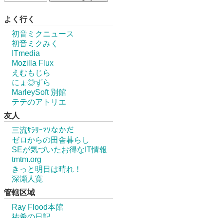
よく行く
初音ミクニュース
初音ミクみく
ITmedia
Mozilla Flux
えむもじら
にょ◎ずら
MarleySoft 別館
テテのアトリエ
友人
三流ｻﾗﾘｰﾏｿなかだ
ゼロからの田舎暮らし
SEが気づいたお得なIT情報
tmtm.org
きっと明日は晴れ！
深瀬人寛
管轄区域
Ray Flood本館
祐希の日記