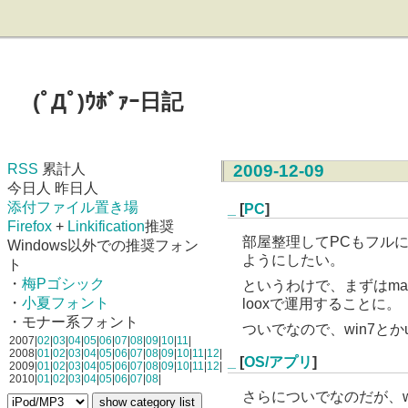
(ﾟДﾟ)ｳﾎﾞｧｰ日記
RSS
累計人
2009-12-09
今日人 昨日人
添付ファイル置き場
_
[
PC
]
Firefox
+
Linkification
推奨
部屋整理してPCもフル
Windows以外での推奨フォン
ようにしたい。
ト
・
梅Pゴシック
というわけで、まずはm
・
小夏フォント
looxで運用することに。
・モナー系フォント
ついでなので、win7とかub
2007|
02
|
03
|
04
|
05
|
06
|
07
|
08
|
09
|
10
|
11
|
2008|
01
|
02
|
03
|
04
|
05
|
06
|
07
|
08
|
09
|
10
|
11
|
12
|
_
[
OS/アプリ
]
2009|
01
|
02
|
03
|
04
|
05
|
06
|
07
|
08
|
09
|
10
|
11
|
12
|
2010|
01
|
02
|
03
|
04
|
05
|
06
|
07
|
08
|
さらについでなのだが、w