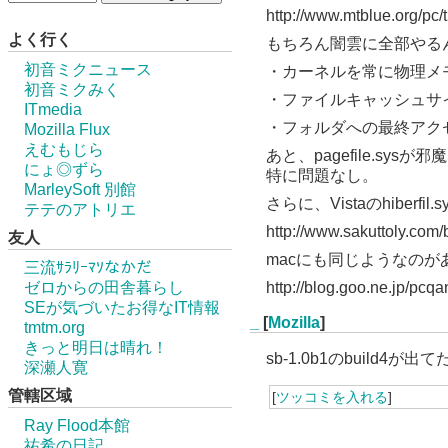
http://www.mtblue.org/pc
よく行く
もちろん闇雲に全部やる
初音ミクニュース
・カーネルを常に物理メ
初音ミクみく
・ファイルキャッシュサイ
ITmedia
・フォルダへの最終アク
Mozilla Flux
えむもじら
あと、pagefile.sy
にょ◎ずら
特に問題なし。
MarleySoft 別館
さらに、Vistaのhiber
テテのアトリエ
http://www.sakuttoly.com/
友人
macにも同じようなの
三流ｻﾗﾘｰﾏｿなかだ
ゼロからの田舎暮らし
http://blog.goo.ne.jp/p
SEが気づいたお得なIT情報
_
[
Mozilla
]
tmtm.org
きっと明日は晴れ！
sb-1.0b1のbuild4が
深瀬人寛
管轄区域
[
ツッコミを入れる
]
Ray Flood本館
祐希の日記