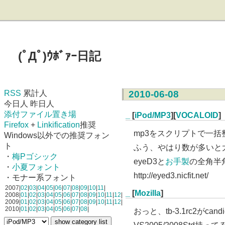
(ﾟДﾟ)ｳﾎﾞｧｰ日記
RSS
累計人
2010-06-08
今日人 昨日人
添付ファイル置き場
_
[
iPod/MP3
][
VOCALOID
]
Firefox
+
Linkification
推奨
mp3をスクリプトで一
Windows以外での推奨フォン
ト
ふう、やはり数が多いと大
・
梅Pゴシック
eyeD3と
お手製
の全角半
・
小夏フォント
http://eyed3.nicfit.net/
・モナー系フォント
2007|
02
|
03
|
04
|
05
|
06
|
07
|
08
|
09
|
10
|
11
|
_
[
Mozilla
]
2008|
01
|
02
|
03
|
04
|
05
|
06
|
07
|
08
|
09
|
10
|
11
|
12
|
2009|
01
|
02
|
03
|
04
|
05
|
06
|
07
|
08
|
09
|
10
|
11
|
12
|
2010|
01
|
02
|
03
|
04
|
05
|
06
|
07
|
08
|
おっと、tb-3.1rc2がca