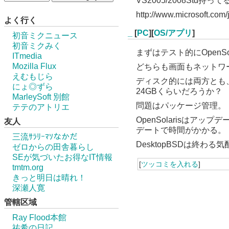
VS2005/2008St
http://www.microsoft.com
よく行く
_
[
PC
][
OS/アプリ
]
初音ミクニュース
初音ミクみく
まずはテスト的にOpenSol
ITmedia
Mozilla Flux
どちらも画面もネットワー
えむもじら
ディスク的には両方とも、もっ
にょ◎ずら
24GBくらいだろうか？
MarleySoft 別館
問題はパッケージ管理。
テテのアトリエ
OpenSolarisはア
友人
デートで時間がかかる。
三流ｻﾗﾘｰﾏｿなかだ
DesktopBSDは終わ
ゼロからの田舎暮らし
SEが気づいたお得なIT情報
[
ツッコミを入れる
]
tmtm.org
きっと明日は晴れ！
深瀬人寛
管轄区域
Ray Flood本館
祐希の日記