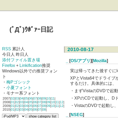
(ﾟДﾟ)ｳﾎﾞｧｰ日記
RSS
累計人
2010-08-17
今日人 昨日人
添付ファイル置き場
_
[
OS/アプリ
][
Mozilla
]
Firefox
+
Linkification
推奨
実は帰ってきた後すぐにl
Windows以外での推奨フォン
ト
XPとVista64でド
・
梅Pゴシック
するだけ。具体的には、
・
小夏フォント
・まずVistaのDVD
・モナー系フォント
・XPのCDで起動し、D
2007|
02
|
03
|
04
|
05
|
06
|
07
|
08
|
09
|
10
|
11
|
2008|
01
|
02
|
03
|
04
|
05
|
06
|
07
|
08
|
09
|
10
|
11
|
12
|
・VistaのDVDで起動
2009|
01
|
02
|
03
|
04
|
05
|
06
|
07
|
08
|
09
|
10
|
11
|
12
|
2010|
01
|
02
|
03
|
04
|
05
|
06
|
07
|
08
|
_
[
NSEG
]