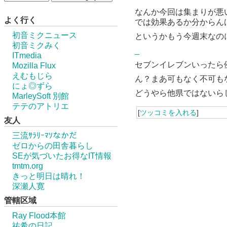
なんか今回は集まりが悪
よく行く
では効果あるか分からん
初音ミクニュース
というかもう今週末なの
初音ミクみく
_
ITmedia
セブンイレブンいったら
Mozilla Flux
えむもじら
ん？まあ可もなく不可も
にょ◎ずら
どうやら他県ではないら
MarleySoft 別館
テテのアトリエ
[
ツッコミを入れる
]
友人
三流ｻﾗﾘｰﾏｿなかだ
ゼロからの田舎暮らし
SEが気づいたお得なIT情報
tmtm.org
きっと明日は晴れ！
深瀬人寛
管轄区域
Ray Flood本館
祐希の日記